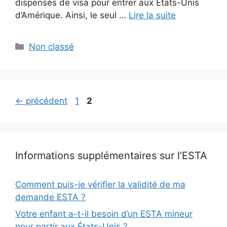
dispensés de visa pour entrer aux Etats-Unis
d’Amérique. Ainsi, le seul …
Lire la suite
Catégories
Non classé
Page
Page
←
précédent
1
2
Informations supplémentaires sur l’ESTA
Comment puis-je vérifier la validité de ma
demande ESTA ?
Votre enfant a-t-il besoin d’un ESTA mineur
pour partir aux États-Unis ?